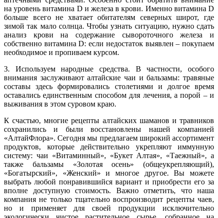
на уровень витамина D и железа в крови. Именно витамина D
больше всего не хватает обитателям северных широт, где
зимой так мало солнца. Чтобы узнать ситуацию, нужно сдать
анализ крови на содержание сывороточного железа и
собственно витамина D: если недостаток выявлен – покупаем
необходимое и пропиваем курсом.
3. Используем народные средства. В частности, особого
внимания заслуживают алтайские чаи и бальзамы: травяные
составы здесь формировались столетиями и долгое время
оставались единственным способом для лечения, а порой – и
выживания в этом суровом краю.
К счастью, многие рецепты алтайских шаманов и травников
сохранились и были восстановлены нашей компанией
«АлтайФлора». Сегодня мы предлагаем широкий ассортимент
продуктов, которые действительно укрепляют иммунную
систему: чаи «Витаминный», «Букет Алтая», «Таежный», а
также бальзамы «Золотая осень» (общеукрепляющий),
«Богатырский», «Женский» и многое другое. Вы можете
выбрать любой понравившийся вариант и приобрести его за
вполне доступную стоимость. Важно отметить, что наша
компания не только тщательно воспроизводит рецепты чаев,
но и применяет для своей продукции исключительно
экологически чистое растительное сырье, собранное на